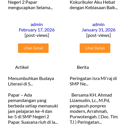
Negeri 2 Papar
Kokurikuler Aku Hebat
mengucapkan Selama...
dengan Kebiasaan Baik...
admin
admin
February 17, 2026
January 31, 2026
[post-views]
[post-views]
Lihat Detail
Lihat Detail
Artikel
Berita
Menumbuhkan Budaya
Peringatan Isra Mi'raj di
Literasi di S...
SMP Ne...
Papar – Ada
Bersama KH. Ahmad
pemandangan yang
Lizamudin, Lc., M.Pd,
berbeda setiap memasuki
pengasuh ponpres
jam pelajaran ke-4 dan
modern, Arrahmah,
ke-5 di SMP Negeri 2
Purwotengah. ( Doc. Tim
Papar. Suasana riuh di la...
T.I ) Peringatan...