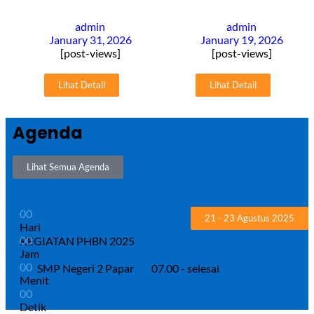
admin
admin
January 31, 2026
January 19, 2026
[post-views]
[post-views]
Lihat Detail
Lihat Detail
Agenda
Lihat Semua Agenda
0
0
21 - 23 Agustus 2025
Hari
0
0
KEGIATAN PHBN 2025
Jam
0
0
SMP Negeri 2 Papar
07.00 - selesai
Menit
0
0
Detik