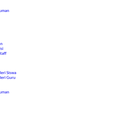
uman
an
si
taff
leri Siswa
leri Guru
uman