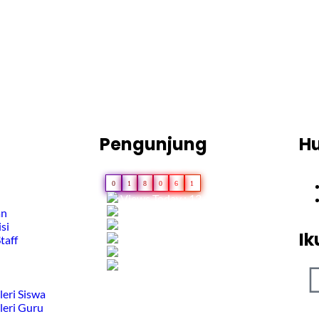
Pengunjung
H
0
1
8
0
6
1
Views Today : 13
Views Last 7 days : 409
an
Views Last 30 days : 1566
si
Ik
Views This Month : 336
taff
Views This Year : 10940
Total views : 42380
leri Siswa
leri Guru