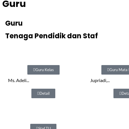
Guru
Guru
Tenaga Pendidik dan Staf
Guru Kelas
Guru Mata 
Ms. Adeli...
Jupriadi,...
Detail
Deta
Staf TU