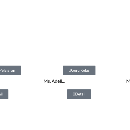
Pelajaran
Guru Kelas
Ms. Adeli...
Ms
il
Detail