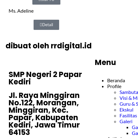
Ms. Adeline
Detail
dibuat oleh rrdigital.id
Menu
SMP Negeri 2 Papar
Kediri
Beranda
Profile
Sambut
Jl. Raya Minggiran
Visi & Mi
No.122, Morangan,
Guru & S
Minggiran, Kec.
Ekskul
Papar, Kabupaten
Fasilitas
Galeri
Kediri, Jawa Timur
Ga
64153
Ga