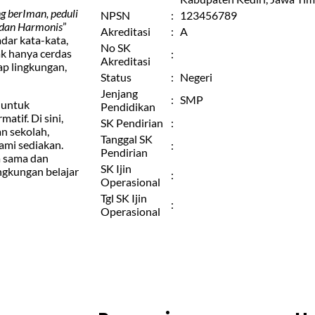
g berIman, peduli
NPSN
:
123456789
i dan Harmonis
”
Akreditasi
:
A
adar kata-kata,
No SK
k hanya cerdas
:
Akreditasi
dap lingkungan,
Status
:
Negeri
Jenjang
:
SMP
 untuk
Pendidikan
tif. Di sini,
SK Pendirian
:
n sekolah,
Tanggal SK
ami sediakan.
:
Pendirian
a sama dan
SK Ijin
ngkungan belajar
:
Operasional
Tgl SK Ijin
:
Operasional