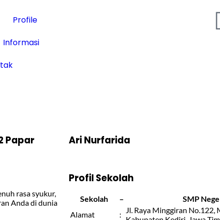
Profile
Informasi
tak
2 Papar
Ari Nurfarida
Profil Sekolah
nuh rasa syukur,
Sekolah
–
SMP Negeri
ran Anda di dunia
Jl. Raya Minggiran No.122, 
Alamat
:
Kabupaten Kediri, Jawa Ti