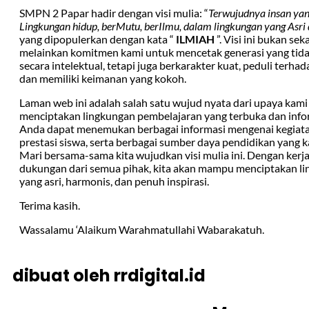
SMPN 2 Papar hadir dengan visi mulia: “
Terwujudnya insan yan
Lingkungan hidup, berMutu, berIlmu, dalam lingkungan yang Asr
yang dipopulerkan dengan kata “
ILMIAH
”. Visi ini bukan sek
melainkan komitmen kami untuk mencetak generasi yang tida
secara intelektual, tetapi juga berkarakter kuat, peduli terha
dan memiliki keimanan yang kokoh.
Laman web ini adalah salah satu wujud nyata dari upaya kami
menciptakan lingkungan pembelajaran yang terbuka dan informa
Anda dapat menemukan berbagai informasi mengenai kegiata
prestasi siswa, serta berbagai sumber daya pendidikan yang k
Mari bersama-sama kita wujudkan visi mulia ini. Dengan kerj
dukungan dari semua pihak, kita akan mampu menciptakan li
yang asri, harmonis, dan penuh inspirasi.
Terima kasih.
Wassalamu ‘Alaikum Warahmatullahi Wabarakatuh.
dibuat oleh rrdigital.id