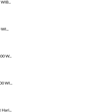
 WIB...
WI...
00 W...
0 WI...
Hari...