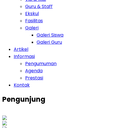
Guru & Staff
Ekskul
Fasilitas
Galeri
Galeri Siswa
Galeri Guru
Artikel
Informasi
Pengumuman
Agenda
Prestasi
Kontak
Pengunjung
0
1
8
0
6
1
Views Today : 13
Views Last 7 days : 409