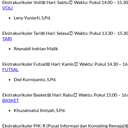
Ekstrakurikuler Voli📅 Hari: Sabtu⏰ Waktu: Pukul 14.00 – 15.30
VOLI
Leny Yuniarti, S.Pd.
Ekstrakurikuler Tari📅 Hari: Selasa⏰ Waktu: Pukul 13.30 – 15.30 
TARI
Reynaldi Indrian Malik
Ekstrakurikuler Futsal📅 Hari: Kamis⏰ Waktu: Pukul 14.30 – 16.
FUTSAL
Dwi Kurniyanto, S.Pd.
Ekstrakurikuler Basket📅 Hari: Rabu⏰ Waktu: Pukul 15.00 – 16.0
BASKET
Khuzaimatul Ilmiyah, S.Pd.
Ekstrakurikuler PIK-R (Pusat Informasi dan Konseling Remaja)📅 