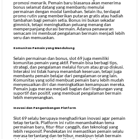
promosi menarik. Pemain baru biasanya akan menerima
bonus selamat datang yang membantu memulai
permainan dengan modal tambahan. Selain itu, terdapat
promo rutin yang memberikan putaran gratis atau hadiah
tambahan bagi pemain setia. Bonus ini bukan sekadar
gimmick, tetapi meningkatkan peluang menang dan
memperpanjang durasi bermain. Adanya penawaran
semacam ini membuat pengalaman bermain menjadi lebih
seru dan memuaskan.
Komunitas Pemain yang Mendukung
Selain permainan dan bonus, slot 69 juga memiliki
komunitas pemain yang aktif. Pemain bisa berbagi tips,
strategi, dan pengalaman melalui forum atau grup diskusi.
Interaksi ini tidak hanya menambah keseruan, tetapi juga
membantu pemain belajar dari pengalaman orang lain.
Komunitas yang solid membuat pemain baru lebih mudah
menyesuaikan diri dan meningkatkan kemampuan mereka.
Pemain juga merasa menjadi bagian dari lingkungan yang
suportif dan positif, yang membuat pengalaman bermain
lebih menyenangkan.
Inovasi dan Pengembangan Platform
Slot 69 selalu berupaya menghadirkan inovasi agar pemain
tetap tertarik. Platform ini rutin menambahkan tema
permainan baru, fitur-fitur canggih, dan teknologi yang
lebih responsif. Pendekatan ini memastikan pemain selalu
merasa tertantang dan terhibur, meskipun telah bermain