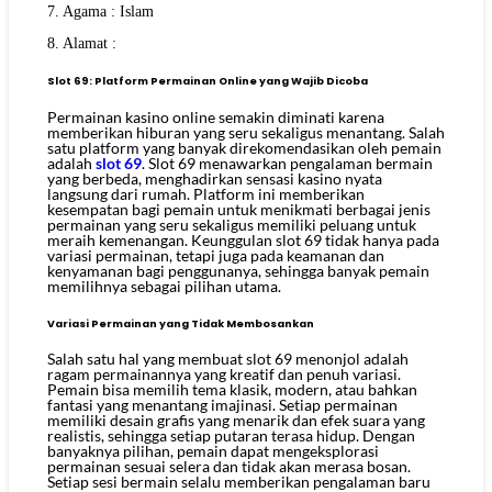
7. Agama : Islam
8. Alamat :
Slot 69: Platform Permainan Online yang Wajib Dicoba
Permainan kasino online semakin diminati karena
memberikan hiburan yang seru sekaligus menantang. Salah
satu platform yang banyak direkomendasikan oleh pemain
adalah
slot 69
. Slot 69 menawarkan pengalaman bermain
yang berbeda, menghadirkan sensasi kasino nyata
langsung dari rumah. Platform ini memberikan
kesempatan bagi pemain untuk menikmati berbagai jenis
permainan yang seru sekaligus memiliki peluang untuk
meraih kemenangan. Keunggulan slot 69 tidak hanya pada
variasi permainan, tetapi juga pada keamanan dan
kenyamanan bagi penggunanya, sehingga banyak pemain
memilihnya sebagai pilihan utama.
Variasi Permainan yang Tidak Membosankan
Salah satu hal yang membuat slot 69 menonjol adalah
ragam permainannya yang kreatif dan penuh variasi.
Pemain bisa memilih tema klasik, modern, atau bahkan
fantasi yang menantang imajinasi. Setiap permainan
memiliki desain grafis yang menarik dan efek suara yang
realistis, sehingga setiap putaran terasa hidup. Dengan
banyaknya pilihan, pemain dapat mengeksplorasi
permainan sesuai selera dan tidak akan merasa bosan.
Setiap sesi bermain selalu memberikan pengalaman baru